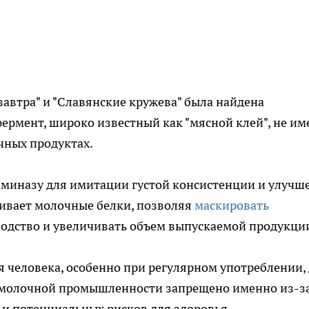
 завтра" и "Славянские кружева" была найдена
ермент, широко известный как "мясной клей", не им
чных продуктах.
миназу для имитации густой консистенции и улучш
еивает молочные белки, позволяя
маскировать
водство и увеличивать объем выпускаемой продукци
я человека, особенно при регулярном употреблении,
 в молочной промышленности запрещено именно из-з
и потенциальных рисков для здоровья.