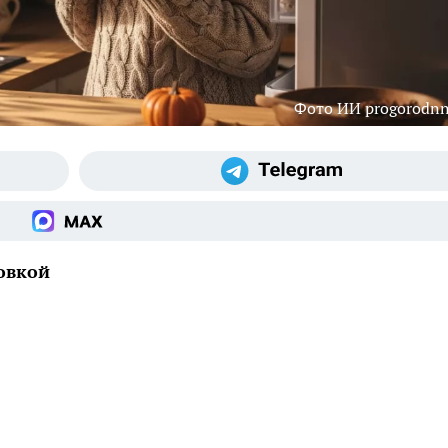
Фото ИИ progorodnn
овкой