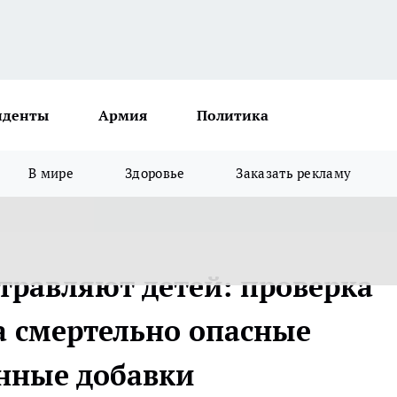
иденты
Армия
Политика
В мире
Здоровье
Заказать рекламу
травляют детей: проверка
а смертельно опасные
нные добавки