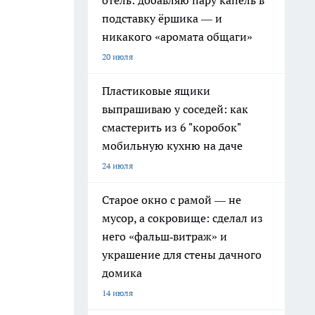
отель: добавляю пару капель в
подставку ёршика — и
никакого «аромата общаги»
20 июля
Пластиковые ящики
выпрашиваю у соседей: как
смастерить из 6 "коробок"
мобильную кухню на даче
24 июля
Старое окно с рамой — не
мусор, а сокровище: сделал из
него «фальш‑витраж» и
украшение для стены дачного
домика
14 июля