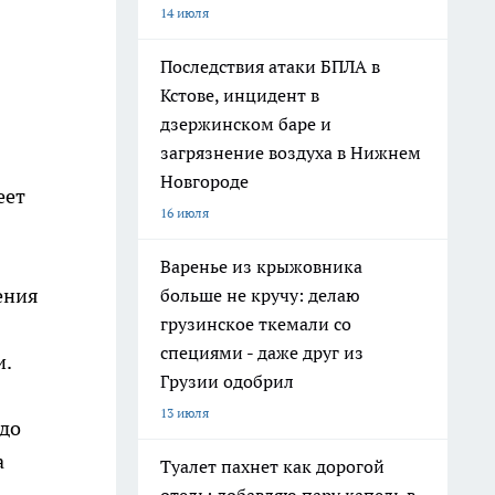
14 июля
Последствия атаки БПЛА в
Кстове, инцидент в
дзержинском баре и
загрязнение воздуха в Нижнем
Новгороде
еет
16 июля
Варенье из крыжовника
ения
больше не кручу: делаю
грузинское ткемали со
специями - даже друг из
и.
Грузии одобрил
13 июля
 до
а
Туалет пахнет как дорогой