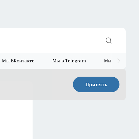
Мы ВКонтакте
Мы в Telegram
Мы в MAX
Принять