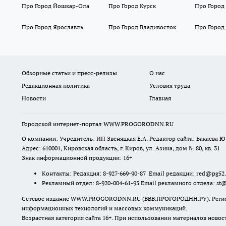
Про Город Йошкар-Ола
Про Город Курск
Про Город
Про Город Ярославль
Про Город Владивосток
Про Город
Обзорные статьи и пресс-релизы
О нас
Редакционная политика
Условия труда
Новости
Главная
Городской интернет-портал WWW.PROGORODNN.RU
О компании: Учредитель: ИП Звеняцкая Е.А. Редактор сайта: Бакаева Ю.
Адрес: 610001, Кировская область, г. Киров, ул. Азина, дом № 80, кв. 31
Знак информационной продукции: 16+
Контакты: Редакция: 8-927-669-90-87 Email редакции: red@pg52
Рекламный отдел: 8-920-004-61-95 Email рекламного отдела: st
Сетевое издание WWW.PROGORODNN.RU (ВВВ.ПРОГОРОДНН.РУ). Регистраци
информационных технологий и массовых коммуникаций.
Возрастная категория сайта 16+. При использовании материалов новос