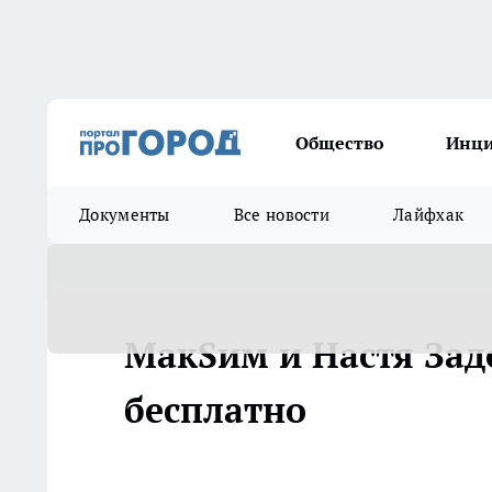
Общество
Инц
Документы
Все новости
Лайфхак
МакSим и Настя За
бесплатно