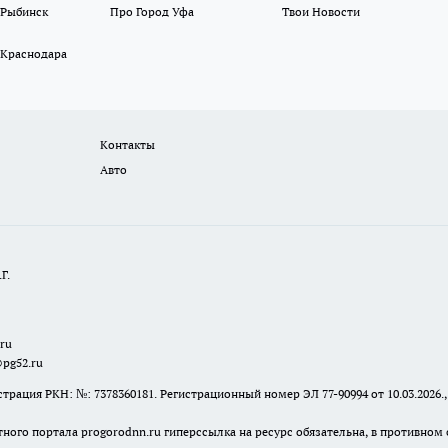
 Рыбинск
Про Город Уфа
Твои Новости
 Краснодара
Контакты
Авто
Г.
.ru
@pg52.ru
я РКН: №: 7378360181. Регистрационный номер ЭЛ 77-90994 от 10.03.2026., 
тного портала progorodnn.ru гиперссылка на ресурс обязательна
,
в противном 