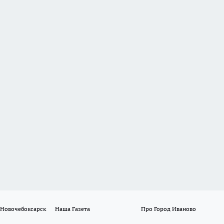
 Новочебоксарск
Наша Газета
Про Город Иваново