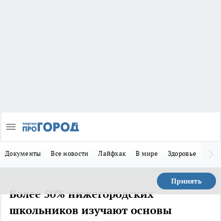
Документы
Все новости
Лайфхак
В мире
Здоровье
Зака
Принять
Более 50% нижегородских
школьников изучают основы