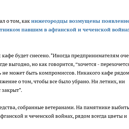
л о том, как
нижегородцы возмущены появлени
тником павшим в афганской и чеченской война
 кафе будет снесено. "Иногда предпринимателям оч
де выгодно, но как говорится, “хочется - перехочется
сь не может быть компромиссов. Никакого кафе рядом
яжение о том, чтобы все было убрано. Ни летних, ни
 закрыт".
редства, собранные ветеранами. На памятнике выбит
фганской и чеченской войнах, рядом всегда цветы и