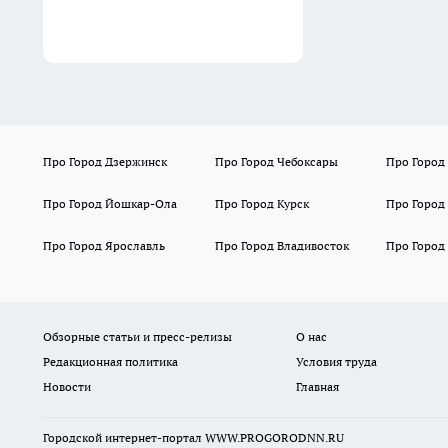
Про Город Дзержинск
Про Город Чебоксары
Про Город
Про Город Йошкар-Ола
Про Город Курск
Про Город
Про Город Ярославль
Про Город Владивосток
Про Город
Обзорные статьи и пресс-релизы
О нас
Редакционная политика
Условия труда
Новости
Главная
Городской интернет-портал WWW.PROGORODNN.RU