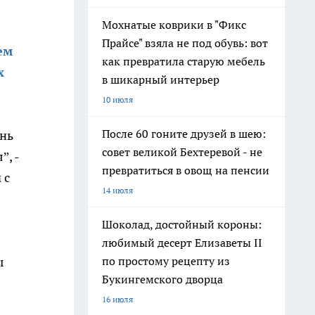
Мохнатые коврики в "Фикс
Прайсе" взяла не под обувь: вот
ем
как превратила старую мебель
х
в шикарный интерьер
10 июля
После 60 гоните друзей в шею:
ень
совет великой Бехтеревой - не
”, -
превратиться в овощ на пенсии
 с
14 июля
Шоколад, достойный короны:
любимый десерт Елизаветы II
ы
по простому рецепту из
Букингемского дворца
16 июля