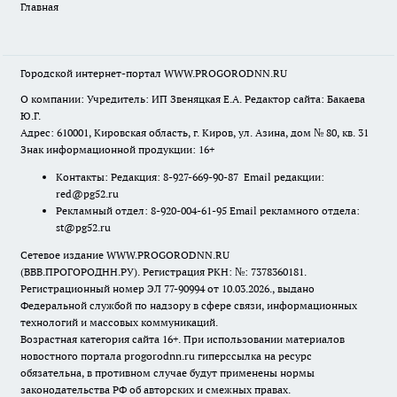
Главная
Городской интернет-портал WWW.PROGORODNN.RU
О компании: Учредитель: ИП Звеняцкая Е.А. Редактор сайта: Бакаева
Ю.Г.
Адрес: 610001, Кировская область, г. Киров, ул. Азина, дом № 80, кв. 31
Знак информационной продукции: 16+
Контакты: Редакция: 8-927-669-90-87 Email редакции:
red@pg52.ru
Рекламный отдел: 8-920-004-61-95 Email рекламного отдела:
st@pg52.ru
Сетевое издание WWW.PROGORODNN.RU
(ВВВ.ПРОГОРОДНН.РУ). Регистрация РКН: №: 7378360181.
Регистрационный номер ЭЛ 77-90994 от 10.03.2026., выдано
Федеральной службой по надзору в сфере связи, информационных
технологий и массовых коммуникаций.
Возрастная категория сайта 16+. При использовании материалов
новостного портала progorodnn.ru гиперссылка на ресурс
обязательна
,
в противном случае будут применены нормы
законодательства РФ об авторских и смежных правах.