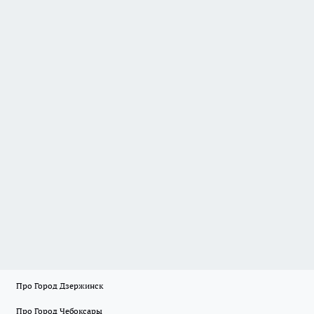
Про Город Дзержинск
Про Город Чебоксары