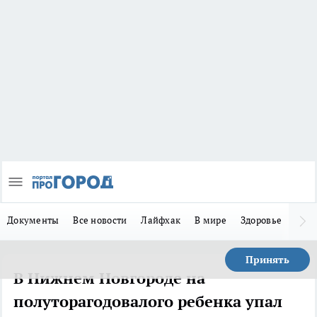
Документы
Все новости
Лайфхак
В мире
Здоровье
Зака
Принять
В Нижнем Новгороде на
полуторагодовалого ребенка упал