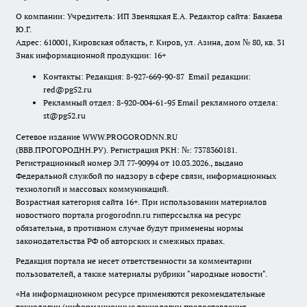
О компании: Учредитель: ИП Звеняцкая Е.А. Редактор сайта: Бакаева
Ю.Г.
Адрес: 610001, Кировская область, г. Киров, ул. Азина, дом № 80, кв. 31
Знак информационной продукции: 16+
Контакты: Редакция: 8-927-669-90-87 Email редакции:
red@pg52.ru
Рекламный отдел: 8-920-004-61-95 Email рекламного отдела:
st@pg52.ru
Сетевое издание WWW.PROGORODNN.RU
(ВВВ.ПРОГОРОДНН.РУ). Регистрация РКН: №: 7378360181.
Регистрационный номер ЭЛ 77-90994 от 10.03.2026., выдано
Федеральной службой по надзору в сфере связи, информационных
технологий и массовых коммуникаций.
Возрастная категория сайта 16+. При использовании материалов
новостного портала progorodnn.ru гиперссылка на ресурс
обязательна
,
в противном случае будут применены нормы
законодательства РФ об авторских и смежных правах.
Редакция портала не несет ответственности за комментарии
пользователей, а также материалы рубрики "народные новости".
«На информационном ресурсе применяются рекомендательные
технологии (информационные технологии предоставления