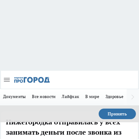
Документы
Все новости
Лайфхак
В мире
Здоровье
Зака
Принять
Нижегородка отправилась у всех
занимать деньги после звонка из