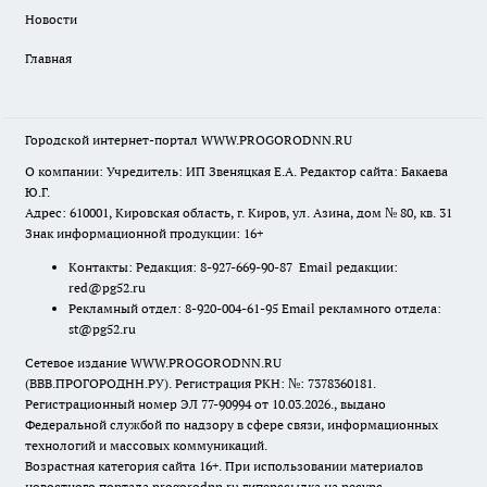
Новости
Главная
Городской интернет-портал WWW.PROGORODNN.RU
О компании: Учредитель: ИП Звеняцкая Е.А. Редактор сайта: Бакаева
Ю.Г.
Адрес: 610001, Кировская область, г. Киров, ул. Азина, дом № 80, кв. 31
Знак информационной продукции: 16+
Контакты: Редакция: 8-927-669-90-87 Email редакции:
red@pg52.ru
Рекламный отдел: 8-920-004-61-95 Email рекламного отдела:
st@pg52.ru
Сетевое издание WWW.PROGORODNN.RU
(ВВВ.ПРОГОРОДНН.РУ). Регистрация РКН: №: 7378360181.
Регистрационный номер ЭЛ 77-90994 от 10.03.2026., выдано
Федеральной службой по надзору в сфере связи, информационных
технологий и массовых коммуникаций.
Возрастная категория сайта 16+. При использовании материалов
новостного портала progorodnn.ru гиперссылка на ресурс