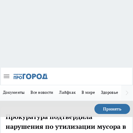
Документы
Все новости
Лайфхак
В мире
Здоровье
Зака
Принять
Прокуратура подтвердила
нарушения по утилизации мусора в