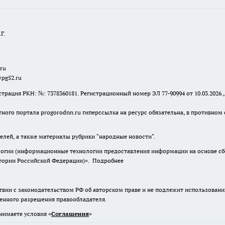
Г.
.ru
@pg52.ru
я РКН: №: 7378360181. Регистрационный номер ЭЛ 77-90994 от 10.03.2026., 
тного портала progorodnn.ru гиперссылка на ресурс обязательна
,
в противном 
елей, а также материалы рубрики "народные новости".
гии (информационные технологии предоставления информации на основе сбор
итории Российской Федерации)».
Подробнее
твии с законодательством РФ об авторском праве и не подлежит использовани
менного разрешения правообладателя.
нимаете условия «
Cоглашения
»