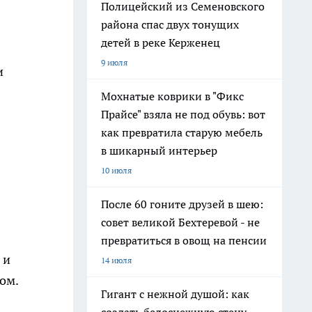
Полицейский из Семеновского
района спас двух тонущих
детей в реке Керженец
9 июля
и
Мохнатые коврики в "Фикс
Прайсе" взяла не под обувь: вот
как превратила старую мебель
в шикарный интерьер
10 июля
После 60 гоните друзей в шею:
совет великой Бехтеревой - не
превратиться в овощ на пенсии
 и
14 июля
ом.
Гигант с нежной душой: как