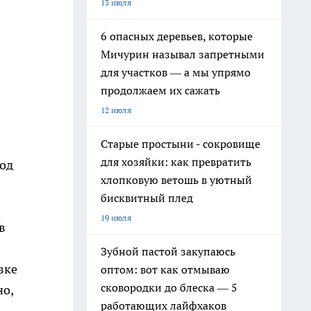
13 июля
6 опасных деревьев, которые
Мичурин называл запретными
для участков — а мы упрямо
продолжаем их сажать
12 июля
Старые простыни - сокровище
для хозяйки: как превратить
под
хлопковую ветошь в уютный
бисквитный плед
19 июля
в
Зубной пастой закупаюсь
вке
оптом: вот как отмываю
сковородки до блеска — 5
но,
работающих лайфхаков