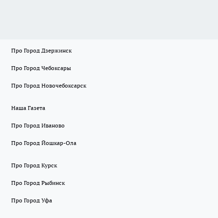
Про Город Дзержинск
Про Город Чебоксары
Про Город Новочебоксарск
Наша Газета
Про Город Иваново
Про Город Йошкар-Ола
Про Город Курск
Про Город Рыбинск
Про Город Уфа