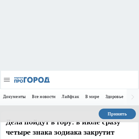
Документы
Все новости
Лайфхак
В мире
Здоровье
Зака
Принять
Дела пойдут в гору: в июле сразу
четыре знака зодиака закрутит