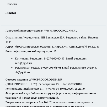
Новости
Главная
Городской интернет-портал WWW.PROGORODNN.RU
О компании: Учредитель: ИП Звеняцкая Е.А. Редактор сайта: Бакаева
Ю.Г.
Адрес: 610001, Кировская область, г. Киров, ул. Азина, дом № 80, кв. 31
Знак информационной продукции: 16+
Контакты: Редакция: 8-927-669-90-87 Email редакции:
red@pg52.ru
Рекламный отдел: 8-920-004-61-95 Email рекламного отдела:
st@pg52.ru
Сетевое издание WWW.PROGORODNN.RU
(ВВВ.ПРОГОРОДНН.РУ). Регистрация РКН: №: 7378360181.
Регистрационный номер ЭЛ 77-90994 от 10.03.2026., выдано
Федеральной службой по надзору в сфере связи, информационных
технологий и массовых коммуникаций.
Возрастная категория сайта 16+. При использовании материалов
новостного портала progorodnn.ru гиперссылка на ресурс