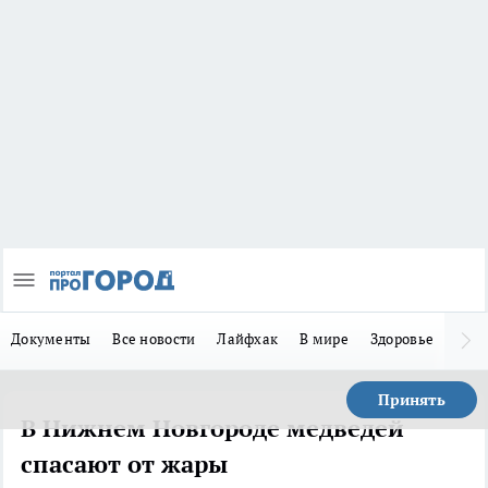
Документы
Все новости
Лайфхак
В мире
Здоровье
Зака
Принять
В Нижнем Новгороде медведей
спасают от жары