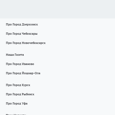
Про Город Дзержинск
Про Город Чебоксары
Про Город Новочебоксарск
Наша Газета
Про Город Иваново
Про Город Йошкар-Ола
Про Город Курск
Про Город Рыбинск
Про Город Уфа