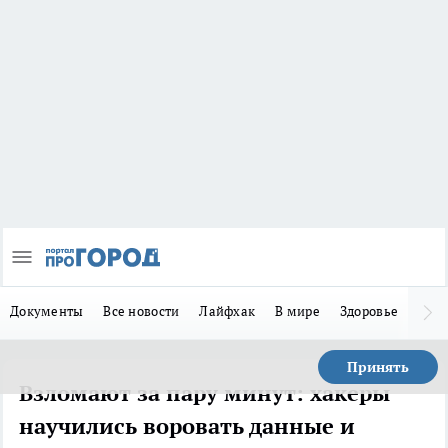
Документы
Все новости
Лайфхак
В мире
Здоровье
Зака
Принять
Взломают за пару минут: хакеры
научились воровать данные и