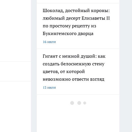
Шоколад, достойный короны:
любимый десерт Елизаветы II
по простому рецепту из
Букингемского дворца
16 июля
Гигант с нежной душой: как
создать белоснежную стену
цветов, от которой
невозможно отвести взгляд
13 июля
Эксперты назвали отличный
растворимый кофе: беру по 3
банки себе, на подарок и в
офис – проверенное качество