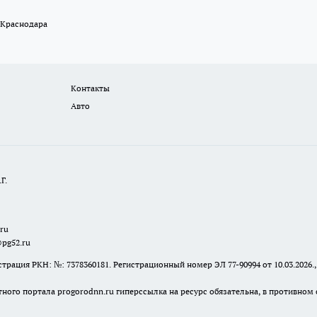
 Краснодара
Контакты
Авто
Г.
.ru
@pg52.ru
я РКН: №: 7378360181. Регистрационный номер ЭЛ 77-90994 от 10.03.2026., 
тного портала progorodnn.ru гиперссылка на ресурс обязательна
,
в противном 