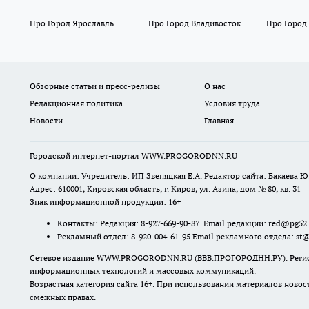
Про Город Ярославль
Про Город Владивосток
Про Город
Обзорные статьи и пресс-релизы
О нас
Редакционная политика
Условия труда
Новости
Главная
Городской интернет-портал WWW.PROGORODNN.RU
О компании: Учредитель: ИП Звеняцкая Е.А. Редактор сайта: Бакаева Ю.
Адрес: 610001, Кировская область, г. Киров, ул. Азина, дом № 80, кв. 31
Знак информационной продукции: 16+
Контакты: Редакция: 8-927-669-90-87 Email редакции: red@pg52
Рекламный отдел: 8-920-004-61-95 Email рекламного отдела: st
Сетевое издание WWW.PROGORODNN.RU (ВВВ.ПРОГОРОДНН.РУ). Регистраци
информационных технологий и массовых коммуникаций.
Возрастная категория сайта 16+. При использовании материалов новос
смежных правах.