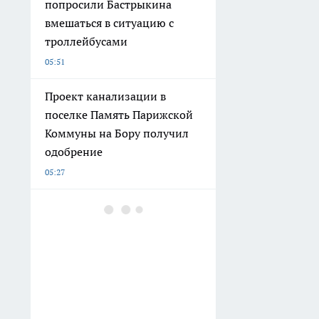
попросили Бастрыкина
вмешаться в ситуацию с
троллейбусами
05:51
Проект канализации в
поселке Память Парижской
Коммуны на Бору получил
одобрение
05:27
Названа самая полезная
крупа - в разы лучше гречки:
избавляет от запоров и
сжигает жир
04:48
Набрала разделочных досок