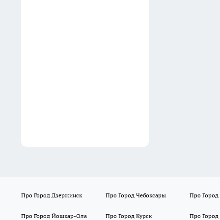
в Fix Price не для готовки:3
нестандартных способа их
применить на даче
04:37
В Дзержинске после урагана
без света остались 22 дома, а
провода схлестнулись 18 раз
04:30
Про Город Дзержинск
Про Город Чебоксары
Про Город
Про Город Йошкар-Ола
Про Город Курск
Про Город