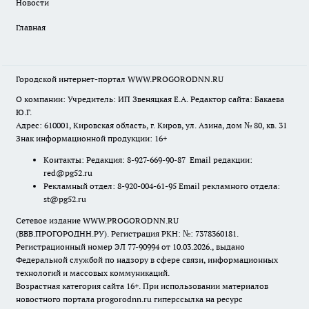
Новости
Главная
Городской интернет-портал WWW.PROGORODNN.RU
О компании: Учредитель: ИП Звеняцкая Е.А. Редактор сайта: Бакаева
Ю.Г.
Адрес: 610001, Кировская область, г. Киров, ул. Азина, дом № 80, кв. 31
Знак информационной продукции: 16+
Контакты: Редакция: 8-927-669-90-87 Email редакции:
red@pg52.ru
Рекламный отдел: 8-920-004-61-95 Email рекламного отдела:
st@pg52.ru
Сетевое издание WWW.PROGORODNN.RU
(ВВВ.ПРОГОРОДНН.РУ). Регистрация РКН: №: 7378360181.
Регистрационный номер ЭЛ 77-90994 от 10.03.2026., выдано
Федеральной службой по надзору в сфере связи, информационных
технологий и массовых коммуникаций.
Возрастная категория сайта 16+. При использовании материалов
новостного портала progorodnn.ru гиперссылка на ресурс