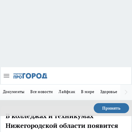
Документы
Все новости
Лайфхак
В мире
Здоровье
Зака
Принять
В колледжах и техникумах
Нижегородской области появится