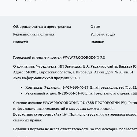
Обзорные статьи и пресс-релизы
О нас
Редакционная политика
Условия труда
Новости
Главная
Городской интернет-портал WWW.PROGORODNN.RU
О компании: Учредитель: ИП Звеняцкая Е.А. Редактор сайта: Бакаева Ю.
Адрес: 610001, Кировская область, г. Киров, ул. Азина, дом № 80, кв. 31
Знак информационной продукции: 16+
Контакты: Редакция: 8-927-669-90-87 Email редакции: red@pg52
Рекламный отдел: 8-920-004-61-95 Email рекламного отдела: st
Сетевое издание WWW.PROGORODNN.RU (ВВВ.ПРОГОРОДНН.РУ). Регистраци
информационных технологий и массовых коммуникаций.
Возрастная категория сайта 16+. При использовании материалов новос
смежных правах.
Редакция портала не несет ответственности за комментарии пользоват