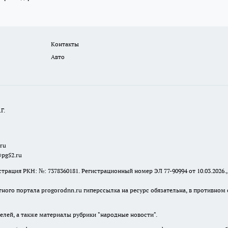
Контакты
Авто
Г.
.ru
@pg52.ru
я РКН: №: 7378360181. Регистрационный номер ЭЛ 77-90994 от 10.03.2026., 
тного портала progorodnn.ru гиперссылка на ресурс обязательна
,
в противном 
елей, а также материалы рубрики "народные новости".