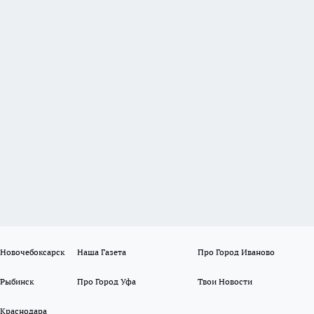
 Новочебоксарск
Наша Газета
Про Город Иваново
 Рыбинск
Про Город Уфа
Твои Новости
 Краснодара