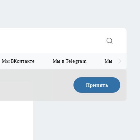
Мы ВКонтакте
Мы в Telegram
Мы в MAX
Принять