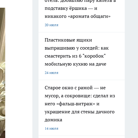
отель: добавляю пару капель в
подставку ёршика — и
никакого «аромата общаги»
20 июля
Пластиковые ящики
выпрашиваю у соседей: как
смастерить из 6 "коробок"
мобильную кухню на даче
24 июля
Старое окно с рамой — не
мусор, а сокровище: сделал из
него «фальш‑витраж» и
украшение для стены дачного
домика
14 июля