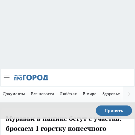
Документы
Все новости
Лайфхак
В мире
Здоровье
Зака
Принять
Муравьи в панике бегут с участка:
бросаем 1 горстку копеечного