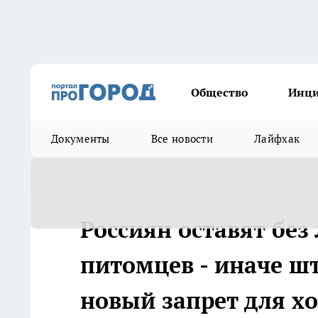
Общество
Инц
Документы
Все новости
Лайфхак
Россиян оставят бе
питомцев - иначе шт
новый запрет для х