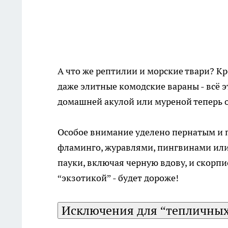
А что же рептилии и морские твари? К
даже элитные комодские вараны - всё 
домашней акулой или муреной теперь ос
Особое внимание уделено пернатым и 
фламинго, журавлями, пингвинами или д
пауки, включая черную вдову, и скорп
“экзотикой” - будет дороже!
Исключения для “тепличных