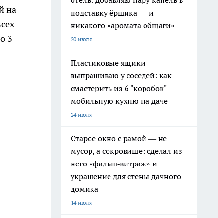
отель: добавляю пару капель в
й на
подставку ёршика — и
всех
никакого «аромата общаги»
о 3
20 июля
Пластиковые ящики
выпрашиваю у соседей: как
смастерить из 6 "коробок"
мобильную кухню на даче
24 июля
Старое окно с рамой — не
мусор, а сокровище: сделал из
него «фальш‑витраж» и
украшение для стены дачного
домика
14 июля