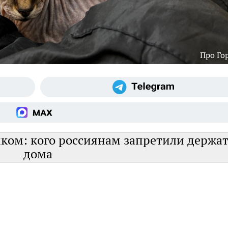
Про Го
ком: кого россиянам запретили держа
дома