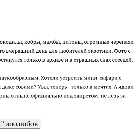
рокодилы, кобры, мамбы, питоны, огромные черепахи
это вчерашний день для любителей экзотики. Фото с
танутся только в архиве и в страшных снах соседей.
паукообразным. Хотели устроить мини-сафари с
аже совами? Увы, теперь - только в мечтах. А ядов
ионы отныне официально под запретом: не лезь за
” зоолюбов