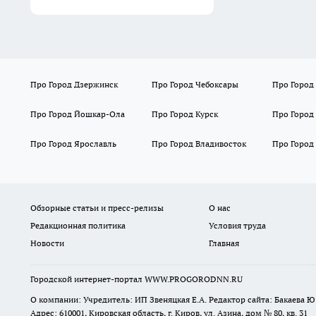
Про Город Дзержинск
Про Город Чебоксары
Про Город
Про Город Йошкар-Ола
Про Город Курск
Про Город
Про Город Ярославль
Про Город Владивосток
Про Город
Обзорные статьи и пресс-релизы
О нас
Редакционная политика
Условия труда
Новости
Главная
Городской интернет-портал WWW.PROGORODNN.RU
О компании: Учредитель: ИП Звеняцкая Е.А. Редактор сайта: Бакаева Ю.
Адрес: 610001, Кировская область, г. Киров, ул. Азина, дом № 80, кв. 31