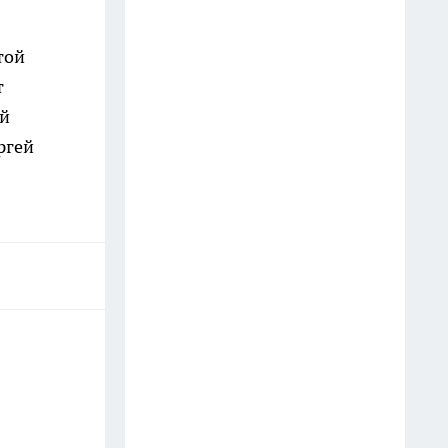
Старые простыни - сокровище
той
для хозяйки: как превратить
т
хлопковую ветошь в уютный
ой
бисквитный плед
ргей
19 июля
Зубной пастой закупаюсь
оптом: вот как отмываю
сковородки до блеска — 5
работающих лайфхаков
18 июля
Фасад без бригады и лесов: чем
облицевать дом, чтобы он
выглядел дороже сайдинга, а
стоил вдвое меньше