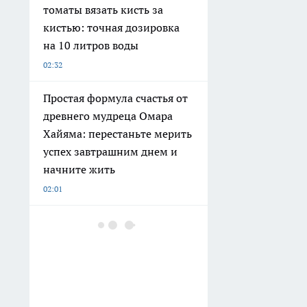
томаты вязать кисть за
кистью: точная дозировка
на 10 литров воды
02:32
Простая формула счастья от
древнего мудреца Омара
Хайяма: перестаньте мерить
успех завтрашним днем и
начните жить
02:01
Их почти не услышишь на
детской площадке: красивые
русские имена,
незаслуженно ушедшие в
прошлое