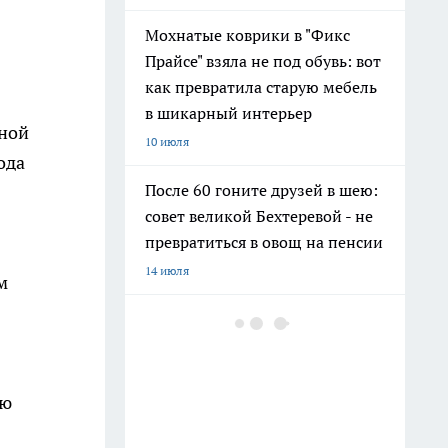
Мохнатые коврики в "Фикс
Прайсе" взяла не под обувь: вот
как превратила старую мебель
в шикарный интерьер
дной
10 июля
ода
После 60 гоните друзей в шею:
совет великой Бехтеревой - не
превратиться в овощ на пенсии
14 июля
м
Гигант с нежной душой: как
создать белоснежную стену
цветов, от которой
невозможно отвести взгляд
ию
13 июля