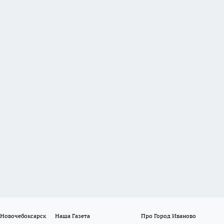
 Новочебоксарск
Наша Газета
Про Город Иваново