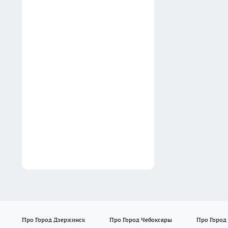
01:32
Нижегородский физик
объяснил, почему телефон
не притягивает молнию во
время грозы
01:02
Про Город Дзержинск
Про Город Чебоксары
Про Город