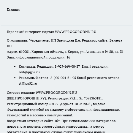
Главная
Городской интернет-портал WWW.PROGORODNN.RU
О компании: Учредитель: ИП Звеняцкая Е.А. Редактор сайта: Бакаева
Ю.Г.
Адрес: 610001, Кировская область, г. Киров, ул. Азина, дом № 80, кв. 31
Знак информационной продукции: 16+
Контакты: Редакция: 8-927-669-90-87 Email редакции:
red@pg52.ru
Рекламный отдел: 8-920-004-61-95 Email рекламного отдела:
st@pg52.ru
Сетевое издание WWW.PROGORODNN.RU
(ВВВ.ПРОГОРОДНН.РУ). Регистрация РКН: №: 7378360181.
Регистрационный номер ЭЛ 77-90994 от 10.03.2026., выдано
Федеральной службой по надзору в сфере связи, информационных
технологий и массовых коммуникаций.
Возрастная категория сайта 16+. При использовании материалов
новостного портала progorodnn.ru гиперссылка на ресурс
обязательна
,
в противном случае будут применены нормы