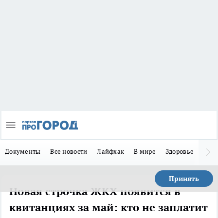
Документы
Все новости
Лайфхак
В мире
Здоровье
Зака
Принять
Новая строчка ЖКХ появится в
квитанциях за май: кто не заплатит