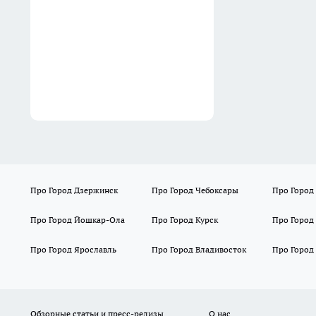
Про Город Дзержинск
Про Город Чебоксары
Про Город
Про Город Йошкар-Ола
Про Город Курск
Про Город
Про Город Ярославль
Про Город Владивосток
Про Город
Обзорные статьи и пресс-релизы
О нас