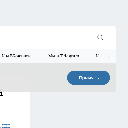
Мы ВКонтакте
Мы в Telegram
Мы в MAX
Принять
й
д НН