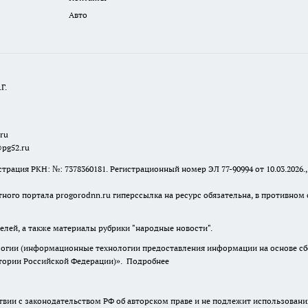
Авто
Г.
.ru
@pg52.ru
я РКН: №: 7378360181. Регистрационный номер ЭЛ 77-90994 от 10.03.2026., 
тного портала progorodnn.ru гиперссылка на ресурс обязательна
,
в противном 
елей, а также материалы рубрики "народные новости".
гии (информационные технологии предоставления информации на основе сбор
итории Российской Федерации)».
Подробнее
твии с законодательством РФ об авторском праве и не подлежит использовани