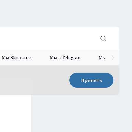
Мы ВКонтакте
Мы в Telegram
Мы в MAX
Принять