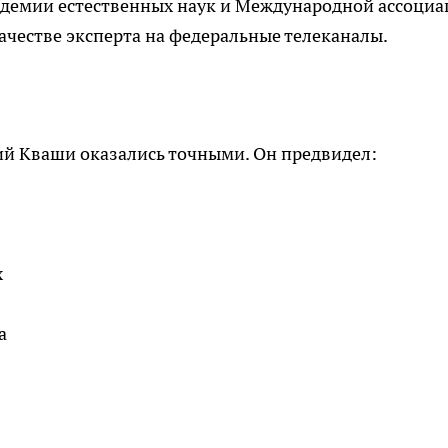
адемии естественных наук и Международной ассоци
ачестве эксперта на федеральные телеканалы.
й Кваши оказались точными. Он предвидел:
х
а