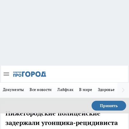
Документы
Все новости
Лайфхак
В мире
Здоровье
Зака
Принять
Нижегородские полицейские
задержали угонщика-рецидивиста