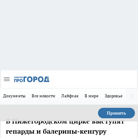
Документы
Все новости
Лайфхак
В мире
Здоровье
Зака
Принять
В Нижегородском цирке выступят
гепарды и балерины-кенгуру