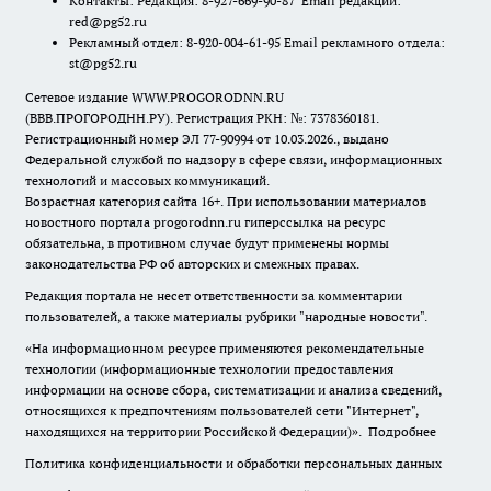
Контакты: Редакция: 8-927-669-90-87 Email редакции:
red@pg52.ru
Рекламный отдел: 8-920-004-61-95 Email рекламного отдела:
st@pg52.ru
Сетевое издание WWW.PROGORODNN.RU
(ВВВ.ПРОГОРОДНН.РУ). Регистрация РКН: №: 7378360181.
Регистрационный номер ЭЛ 77-90994 от 10.03.2026., выдано
Федеральной службой по надзору в сфере связи, информационных
технологий и массовых коммуникаций.
Возрастная категория сайта 16+. При использовании материалов
новостного портала progorodnn.ru гиперссылка на ресурс
обязательна
,
в противном случае будут применены нормы
законодательства РФ об авторских и смежных правах.
Редакция портала не несет ответственности за комментарии
пользователей, а также материалы рубрики "народные новости".
«На информационном ресурсе применяются рекомендательные
технологии (информационные технологии предоставления
информации на основе сбора, систематизации и анализа сведений,
относящихся к предпочтениям пользователей сети "Интернет",
находящихся на территории Российской Федерации)».
Подробнее
Политика конфиденциальности и обработки персональных данных