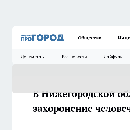
Общество
Инц
Документы
Все новости
Лайфхак
В Нижегородской об
захоронение челове