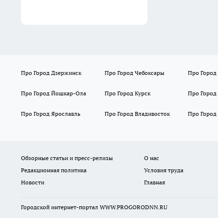
Про Город Дзержинск
Про Город Чебоксары
Про Город
Про Город Йошкар-Ола
Про Город Курск
Про Город
Про Город Ярославль
Про Город Владивосток
Про Город
Обзорные статьи и пресс-релизы
О нас
Редакционная политика
Условия труда
Новости
Главная
Городской интернет-портал WWW.PROGORODNN.RU