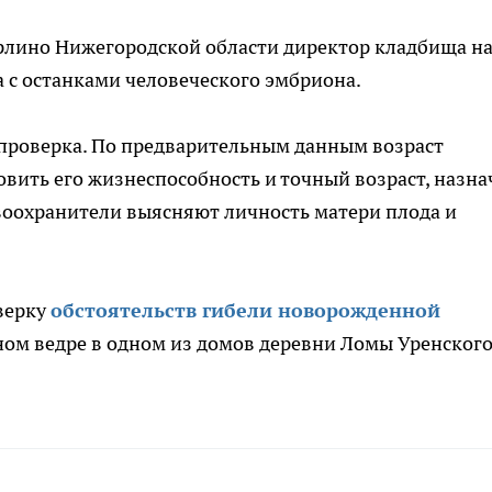
утурлино Нижегородской области директор кладбища н
а с останками человеческого эмбриона.
проверка. По предварительным данным возраст
овить его жизнеспособность и точный возраст, назна
воохранители выясняют личность матери плода и
верку
обстоятельств гибели новорожденной
ном ведре в одном из домов деревни Ломы Уренског