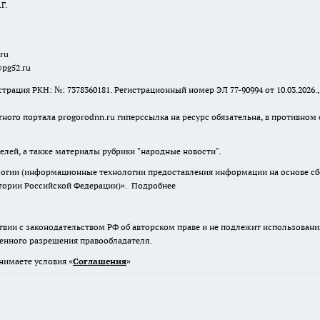
Г.
.ru
@pg52.ru
я РКН: №: 7378360181. Регистрационный номер ЭЛ 77-90994 от 10.03.2026., 
тного портала progorodnn.ru гиперссылка на ресурс обязательна
,
в противном 
елей, а также материалы рубрики "народные новости".
гии (информационные технологии предоставления информации на основе сбор
итории Российской Федерации)».
Подробнее
твии с законодательством РФ об авторском праве и не подлежит использовани
менного разрешения правообладателя.
нимаете условия «
Cоглашения
»