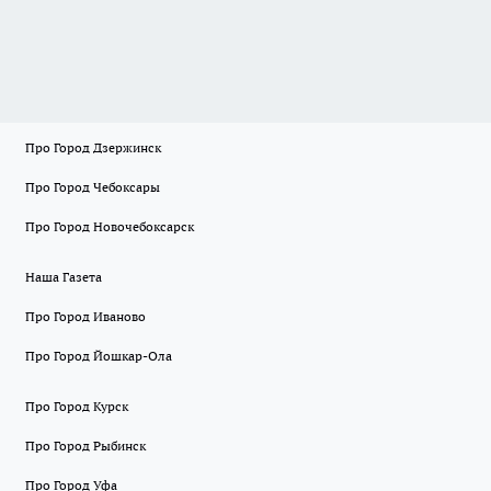
Про Город Дзержинск
Про Город Чебоксары
Про Город Новочебоксарск
Наша Газета
Про Город Иваново
Про Город Йошкар-Ола
Про Город Курск
Про Город Рыбинск
Про Город Уфа