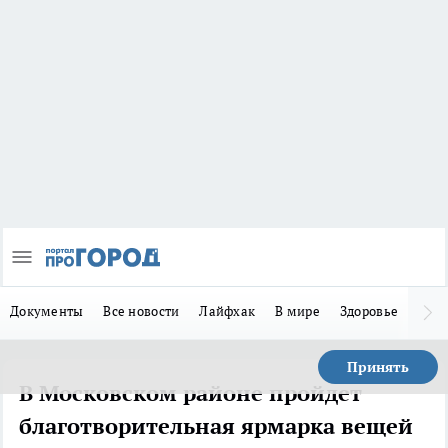
Документы
Все новости
Лайфхак
В мире
Здоровье
Зака
Принять
В Московском районе пройдет
благотворительная ярмарка вещей