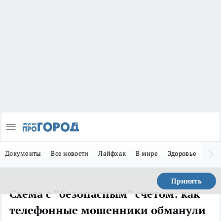
Документы
Все новости
Лайфхак
В мире
Здоровье
Зака
Принять
Схема с "безопасным" счетом: как
телефонные мошенники обманули