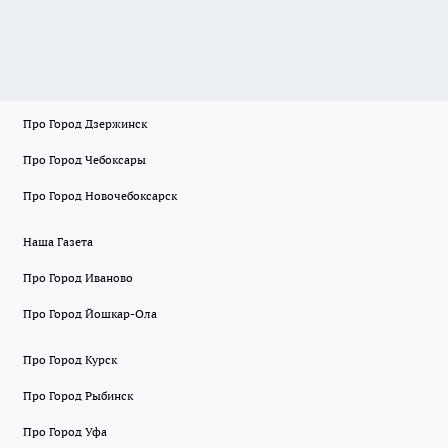
Про Город Дзержинск
Про Город Чебоксары
Про Город Новочебоксарск
Наша Газета
Про Город Иваново
Про Город Йошкар-Ола
Про Город Курск
Про Город Рыбинск
Про Город Уфа