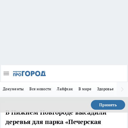
Документы
Все новости
Лайфхак
В мире
Здоровье
Зака
Принять
В Нижнем Новгороде высадили
деревья для парка «Печерская