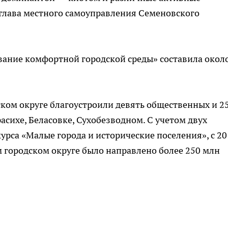
 глава местного самоуправления Семеновского
вание комфортной городской среды» составила окол
ском округе благоустроили девять общественных и 2
расихе, Беласовке, Сухобезводном. С учетом двух
урса «Малые города и исторические поселения», с 20
м городском округе было направлено более 250 млн