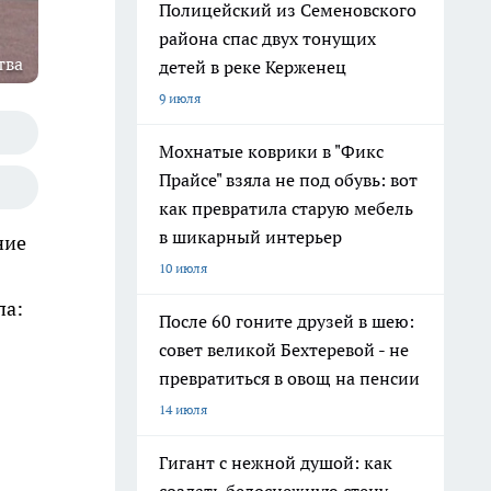
Полицейский из Семеновского
района спас двух тонущих
тва
детей в реке Керженец
9 июля
Мохнатые коврики в "Фикс
Прайсе" взяла не под обувь: вот
как превратила старую мебель
в шикарный интерьер
ние
10 июля
па:
После 60 гоните друзей в шею:
совет великой Бехтеревой - не
превратиться в овощ на пенсии
14 июля
Гигант с нежной душой: как