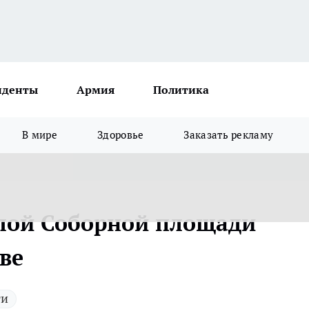
иденты
Армия
Политика
В мире
Здоровье
Заказать рекламу
лой Соборной площади
ве
ти