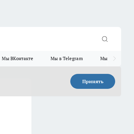
Мы ВКонтакте
Мы в Telegram
Мы в MAX
Принять