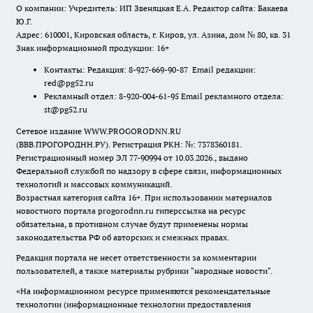
О компании: Учредитель: ИП Звеняцкая Е.А. Редактор сайта: Бакаева
Ю.Г.
Адрес: 610001, Кировская область, г. Киров, ул. Азина, дом № 80, кв. 31
Знак информационной продукции: 16+
Контакты: Редакция: 8-927-669-90-87 Email редакции:
red@pg52.ru
Рекламный отдел: 8-920-004-61-95 Email рекламного отдела:
st@pg52.ru
Сетевое издание WWW.PROGORODNN.RU
(ВВВ.ПРОГОРОДНН.РУ). Регистрация РКН: №: 7378360181.
Регистрационный номер ЭЛ 77-90994 от 10.03.2026., выдано
Федеральной службой по надзору в сфере связи, информационных
технологий и массовых коммуникаций.
Возрастная категория сайта 16+. При использовании материалов
новостного портала progorodnn.ru гиперссылка на ресурс
обязательна
,
в противном случае будут применены нормы
законодательства РФ об авторских и смежных правах.
Редакция портала не несет ответственности за комментарии
пользователей, а также материалы рубрики "народные новости".
«На информационном ресурсе применяются рекомендательные
технологии (информационные технологии предоставления