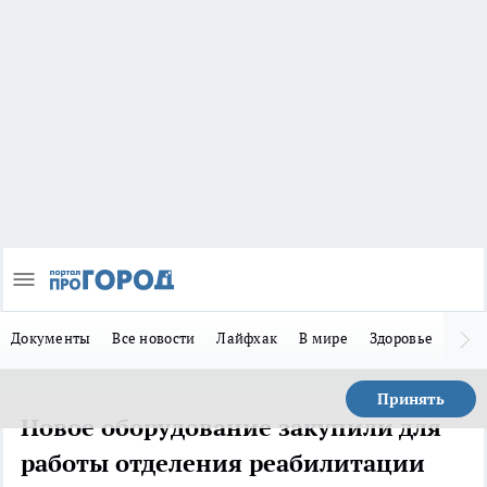
Документы
Все новости
Лайфхак
В мире
Здоровье
Зака
Принять
Новое оборудование закупили для
работы отделения реабилитации