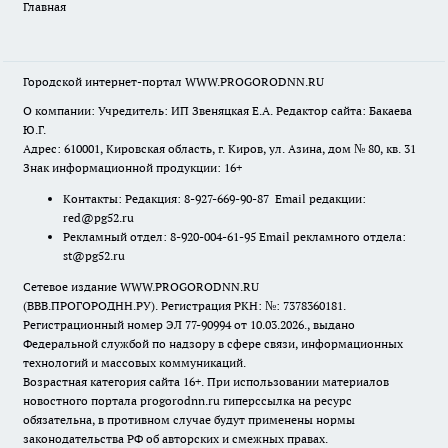
Главная
Городской интернет-портал WWW.PROGORODNN.RU
О компании: Учредитель: ИП Звеняцкая Е.А. Редактор сайта: Бакаева
Ю.Г.
Адрес: 610001, Кировская область, г. Киров, ул. Азина, дом № 80, кв. 31
Знак информационной продукции: 16+
Контакты: Редакция: 8-927-669-90-87 Email редакции:
red@pg52.ru
Рекламный отдел: 8-920-004-61-95 Email рекламного отдела:
st@pg52.ru
Сетевое издание WWW.PROGORODNN.RU
(ВВВ.ПРОГОРОДНН.РУ). Регистрация РКН: №: 7378360181.
Регистрационный номер ЭЛ 77-90994 от 10.03.2026., выдано
Федеральной службой по надзору в сфере связи, информационных
технологий и массовых коммуникаций.
Возрастная категория сайта 16+. При использовании материалов
новостного портала progorodnn.ru гиперссылка на ресурс
обязательна
,
в противном случае будут применены нормы
законодательства РФ об авторских и смежных правах.