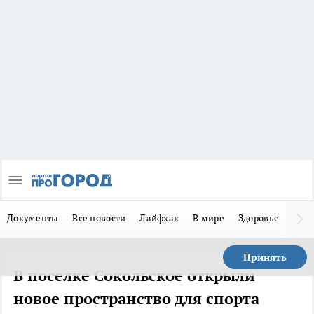
Документы
Все новости
Лайфхак
В мире
Здоровье
Зака
Принять
В поселке Сокольское открыли
новое пространство для спорта