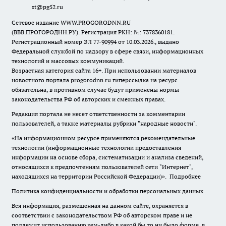
st@pg52.ru
Сетевое издание WWW.PROGORODNN.RU
(ВВВ.ПРОГОРОДНН.РУ). Регистрация РКН: №: 7378360181.
Регистрационный номер ЭЛ 77-90994 от 10.03.2026., выдано
Федеральной службой по надзору в сфере связи, информационных
технологий и массовых коммуникаций.
Возрастная категория сайта 16+. При использовании материалов
новостного портала progorodnn.ru гиперссылка на ресурс
обязательна
,
в противном случае будут применены нормы
законодательства РФ об авторских и смежных правах.
Редакция портала не несет ответственности за комментарии
пользователей, а также материалы рубрики "народные новости".
«На информационном ресурсе применяются рекомендательные
технологии (информационные технологии предоставления
информации на основе сбора, систематизации и анализа сведений,
относящихся к предпочтениям пользователей сети "Интернет",
находящихся на территории Российской Федерации)».
Подробнее
Политика конфиденциальности и обработки персональных данных
Вся информация, размещенная на данном сайте, охраняется в
соответствии с законодательством РФ об авторском праве и не
подлежит использованию кем-либо в какой бы то ни было форме, в