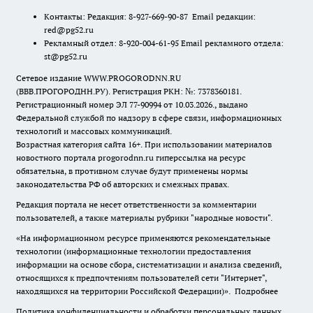
Контакты: Редакция: 8-927-669-90-87 Email редакции:
red@pg52.ru
Рекламный отдел: 8-920-004-61-95 Email рекламного отдела:
st@pg52.ru
Сетевое издание WWW.PROGORODNN.RU
(ВВВ.ПРОГОРОДНН.РУ). Регистрация РКН: №: 7378360181.
Регистрационный номер ЭЛ 77-90994 от 10.03.2026., выдано
Федеральной службой по надзору в сфере связи, информационных
технологий и массовых коммуникаций.
Возрастная категория сайта 16+. При использовании материалов
новостного портала progorodnn.ru гиперссылка на ресурс
обязательна
,
в противном случае будут применены нормы
законодательства РФ об авторских и смежных правах.
Редакция портала не несет ответственности за комментарии
пользователей, а также материалы рубрики "народные новости".
«На информационном ресурсе применяются рекомендательные
технологии (информационные технологии предоставления
информации на основе сбора, систематизации и анализа сведений,
относящихся к предпочтениям пользователей сети "Интернет",
находящихся на территории Российской Федерации)».
Подробнее
Политика конфиденциальности и обработки персональных данных