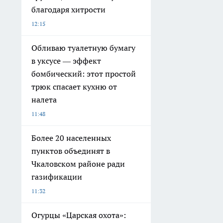
благодаря хитрости
12:15
Обливаю туалетную бумагу
в уксусе — эффект
бомбический: этот простой
трюк спасает кухню от
налета
11:48
Более 20 населенных
пунктов объединят в
Чкаловском районе ради
газификации
11:32
Огурцы «Царская охота»: