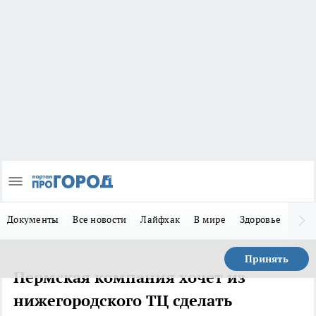
Документы
Все новости
Лайфхак
В мире
Здоровье
Зака
Принять
Пермская компания хочет из
нижегородского ТЦ сделать