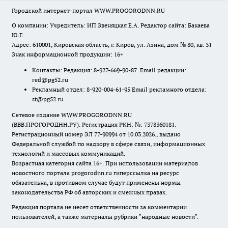
Городской интернет-портал WWW.PROGORODNN.RU
О компании: Учредитель: ИП Звеняцкая Е.А. Редактор сайта: Бакаева
Ю.Г.
Адрес: 610001, Кировская область, г. Киров, ул. Азина, дом № 80, кв. 31
Знак информационной продукции: 16+
Контакты: Редакция: 8-927-669-90-87 Email редакции:
red@pg52.ru
Рекламный отдел: 8-920-004-61-95 Email рекламного отдела:
st@pg52.ru
Сетевое издание WWW.PROGORODNN.RU
(ВВВ.ПРОГОРОДНН.РУ). Регистрация РКН: №: 7378360181.
Регистрационный номер ЭЛ 77-90994 от 10.03.2026., выдано
Федеральной службой по надзору в сфере связи, информационных
технологий и массовых коммуникаций.
Возрастная категория сайта 16+. При использовании материалов
новостного портала progorodnn.ru гиперссылка на ресурс
обязательна
,
в противном случае будут применены нормы
законодательства РФ об авторских и смежных правах.
Редакция портала не несет ответственности за комментарии
пользователей, а также материалы рубрики "народные новости".