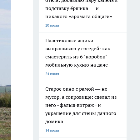
отель: добавляю пару капель в
подставку ёршика — и
никакого «аромата общаги»
20 июля
Пластиковые ящики
выпрашиваю у соседей: как
смастерить из 6 "коробок"
мобильную кухню на даче
24 июля
Старое окно с рамой — не
мусор, а сокровище: сделал из
него «фальш‑витраж» и
украшение для стены дачного
домика
14 июля