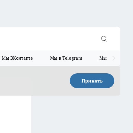
Мы ВКонтакте
Мы в Telegram
Мы в MAX
Принять