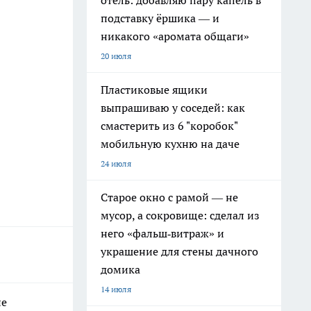
отель: добавляю пару капель в
подставку ёршика — и
никакого «аромата общаги»
20 июля
Пластиковые ящики
выпрашиваю у соседей: как
смастерить из 6 "коробок"
мобильную кухню на даче
24 июля
Старое окно с рамой — не
мусор, а сокровище: сделал из
него «фальш‑витраж» и
украшение для стены дачного
домика
14 июля
не