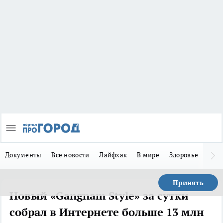
Документы
Все новости
Лайфхак
В мире
Здоровье
Зака
Принять
Новый «Gangnam Style» за сутки
собрал в Интернете больше 13 млн