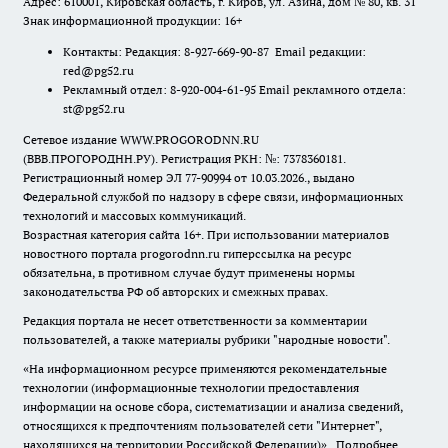
Адрес: 610001, Кировская область, г. Киров, ул. Азина, дом № 80, кв. 31
Знак информационной продукции: 16+
Контакты: Редакция: 8-927-669-90-87 Email редакции:
red@pg52.ru
Рекламный отдел: 8-920-004-61-95 Email рекламного отдела:
st@pg52.ru
Сетевое издание WWW.PROGORODNN.RU
(ВВВ.ПРОГОРОДНН.РУ). Регистрация РКН: №: 7378360181.
Регистрационный номер ЭЛ 77-90994 от 10.03.2026., выдано
Федеральной службой по надзору в сфере связи, информационных
технологий и массовых коммуникаций.
Возрастная категория сайта 16+. При использовании материалов
новостного портала progorodnn.ru гиперссылка на ресурс
обязательна
,
в противном случае будут применены нормы
законодательства РФ об авторских и смежных правах.
Редакция портала не несет ответственности за комментарии
пользователей, а также материалы рубрики "народные новости".
«На информационном ресурсе применяются рекомендательные
технологии (информационные технологии предоставления
информации на основе сбора, систематизации и анализа сведений,
относящихся к предпочтениям пользователей сети "Интернет",
находящихся на территории Российской Федерации)».
Подробнее