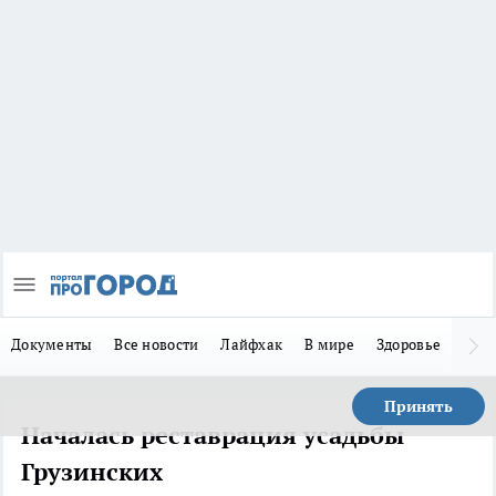
Документы
Все новости
Лайфхак
В мире
Здоровье
Зака
Принять
Началась реставрация усадьбы
Грузинских