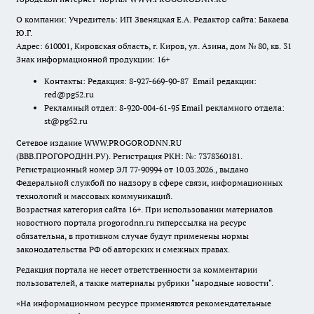
О компании: Учредитель: ИП Звеняцкая Е.А. Редактор сайта: Бакаева
Ю.Г.
Адрес: 610001, Кировская область, г. Киров, ул. Азина, дом № 80, кв. 31
Знак информационной продукции: 16+
Контакты: Редакция: 8-927-669-90-87 Email редакции:
red@pg52.ru
Рекламный отдел: 8-920-004-61-95 Email рекламного отдела:
st@pg52.ru
Сетевое издание WWW.PROGORODNN.RU
(ВВВ.ПРОГОРОДНН.РУ). Регистрация РКН: №: 7378360181.
Регистрационный номер ЭЛ 77-90994 от 10.03.2026., выдано
Федеральной службой по надзору в сфере связи, информационных
технологий и массовых коммуникаций.
Возрастная категория сайта 16+. При использовании материалов
новостного портала progorodnn.ru гиперссылка на ресурс
обязательна
,
в противном случае будут применены нормы
законодательства РФ об авторских и смежных правах.
Редакция портала не несет ответственности за комментарии
пользователей, а также материалы рубрики "народные новости".
«На информационном ресурсе применяются рекомендательные