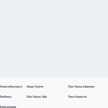
 Новочебоксарск
Наша Газета
Про Город Иваново
 Рыбинск
Про Город Уфа
Твои Новости
 Краснодара