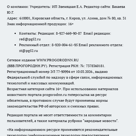
О компании: Учредитель: ИП Звеняцкая Е.А. Редактор сайта: Бакаева
Ю.Г.
Адрес: 610001, Кировская область, г. Киров, ул. Азина, дом № 80, кв. 31
Знак информационной продукции: 16+
Контакты: Редакция: 8-927-669-90-87 Email редакции:
red@pg52.ru
Рекламный отдел: 8-920-004-61-95 Email рекламного отдела:
st@pg52.ru
Сетевое издание WWW.PROGORODNN.RU
(ВВВ.ПРОГОРОДНН.РУ). Регистрация РКН: №: 7378360181.
Регистрационный номер ЭЛ 77-90994 от 10.03.2026., выдано
Федеральной службой по надзору в сфере связи, информационных
технологий и массовых коммуникаций.
Возрастная категория сайта 16+. При использовании материалов
новостного портала progorodnn.ru гиперссылка на ресурс
обязательна
,
в противном случае будут применены нормы
законодательства РФ об авторских и смежных правах.
Редакция портала не несет ответственности за комментарии
пользователей, а также материалы рубрики "народные новости".
«На информационном ресурсе применяются рекомендательные
технологии (информационные технологии предоставления