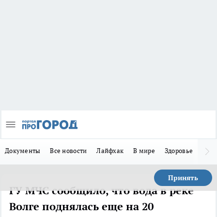
Документы
Все новости
Лайфхак
В мире
Здоровье
Зака
Принять
ГУ МЧС сообщило, что вода в реке
Волге поднялась еще на 20