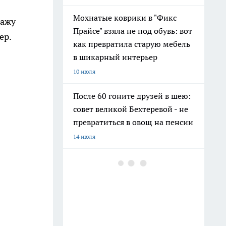
Мохнатые коврики в "Фикс
кажу
Прайсе" взяла не под обувь: вот
ер.
как превратила старую мебель
в шикарный интерьер
10 июля
После 60 гоните друзей в шею:
совет великой Бехтеревой - не
превратиться в овощ на пенсии
14 июля
Шоколад, достойный короны:
любимый десерт Елизаветы II
по простому рецепту из
Букингемского дворца
16 июля