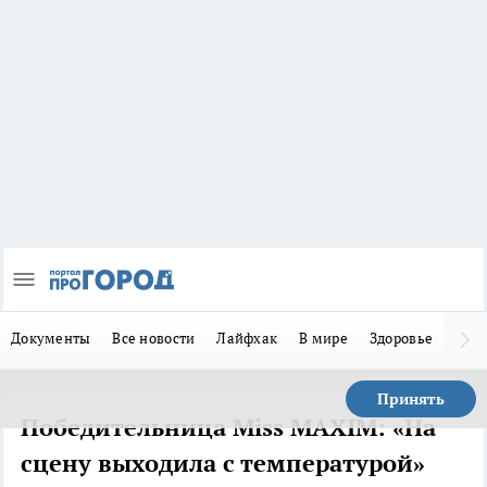
Документы
Все новости
Лайфхак
В мире
Здоровье
Зака
Принять
Победительница Miss MAXIM: «На
сцену выходила с температурой»