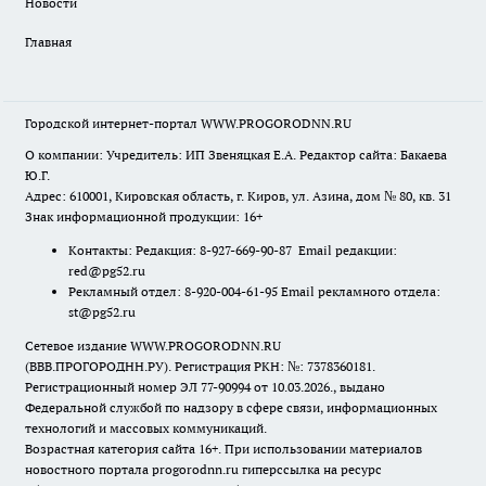
Новости
Главная
Городской интернет-портал WWW.PROGORODNN.RU
О компании: Учредитель: ИП Звеняцкая Е.А. Редактор сайта: Бакаева
Ю.Г.
Адрес: 610001, Кировская область, г. Киров, ул. Азина, дом № 80, кв. 31
Знак информационной продукции: 16+
Контакты: Редакция: 8-927-669-90-87 Email редакции:
red@pg52.ru
Рекламный отдел: 8-920-004-61-95 Email рекламного отдела:
st@pg52.ru
Сетевое издание WWW.PROGORODNN.RU
(ВВВ.ПРОГОРОДНН.РУ). Регистрация РКН: №: 7378360181.
Регистрационный номер ЭЛ 77-90994 от 10.03.2026., выдано
Федеральной службой по надзору в сфере связи, информационных
технологий и массовых коммуникаций.
Возрастная категория сайта 16+. При использовании материалов
новостного портала progorodnn.ru гиперссылка на ресурс