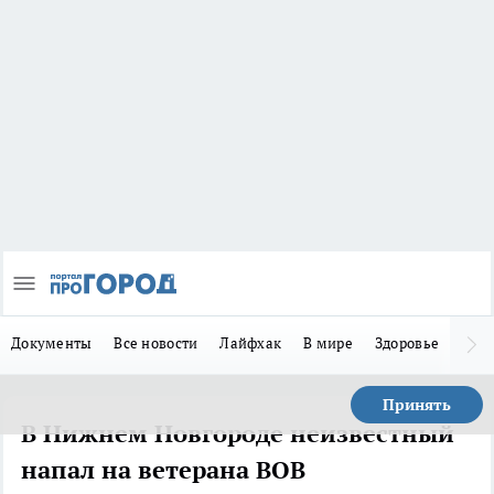
Документы
Все новости
Лайфхак
В мире
Здоровье
Зака
Принять
В Нижнем Новгороде неизвестный
напал на ветерана ВОВ