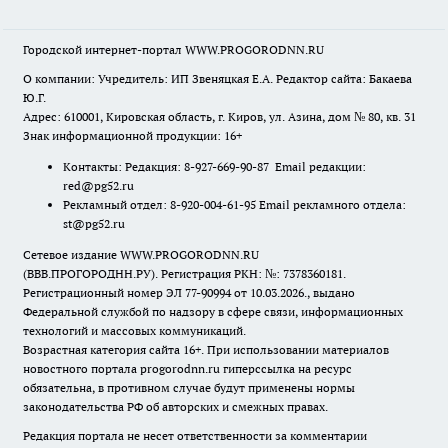
Городской интернет-портал WWW.PROGORODNN.RU
О компании: Учредитель: ИП Звеняцкая Е.А. Редактор сайта: Бакаева
Ю.Г.
Адрес: 610001, Кировская область, г. Киров, ул. Азина, дом № 80, кв. 31
Знак информационной продукции: 16+
Контакты: Редакция: 8-927-669-90-87 Email редакции:
red@pg52.ru
Рекламный отдел: 8-920-004-61-95 Email рекламного отдела:
st@pg52.ru
Сетевое издание WWW.PROGORODNN.RU
(ВВВ.ПРОГОРОДНН.РУ). Регистрация РКН: №: 7378360181.
Регистрационный номер ЭЛ 77-90994 от 10.03.2026., выдано
Федеральной службой по надзору в сфере связи, информационных
технологий и массовых коммуникаций.
Возрастная категория сайта 16+. При использовании материалов
новостного портала progorodnn.ru гиперссылка на ресурс
обязательна
,
в противном случае будут применены нормы
законодательства РФ об авторских и смежных правах.
Редакция портала не несет ответственности за комментарии