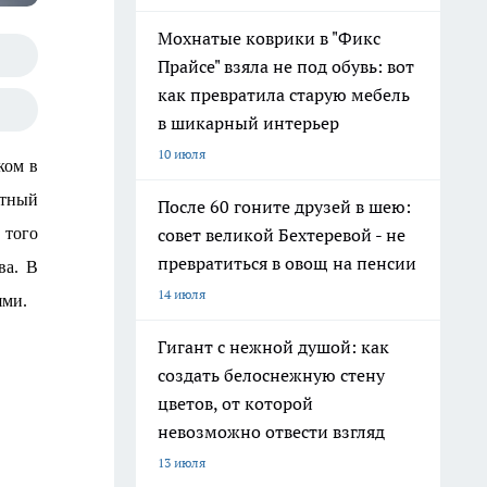
Мохнатые коврики в "Фикс
Прайсе" взяла не под обувь: вот
как превратила старую мебель
в шикарный интерьер
10 июля
ком в
стный
После 60 гоните друзей в шею:
совет великой Бехтеревой - не
 того
превратиться в овощ на пенсии
ва. В
14 июля
ями.
Гигант с нежной душой: как
создать белоснежную стену
цветов, от которой
невозможно отвести взгляд
13 июля