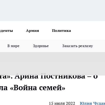
иденты
Армия
Политика
В мире
Здоровье
Заказать рекламу
та». Арина Постникова – о
ла «Война семей»
15 июля 2022
Юлия Чуда