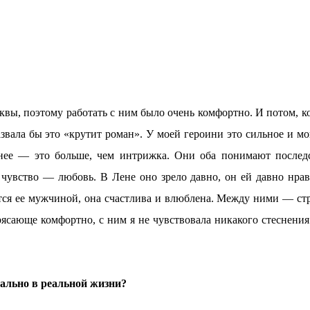
вы, поэтому работать с ним было очень комфортно. И потом, ко
азвала бы это «крутит роман». У моей героини это сильное и м
 нее — это больше, чем интрижка. Они оба понимают послед
 чувство — любовь. В Лене оно зрело давно, он ей давно нрав
тся ее мужчиной, она счастлива и влюблена. Между ними — стр
ясающе комфортно, с ним я не чувствовала никакого стеснения
уально в реальной жизни?