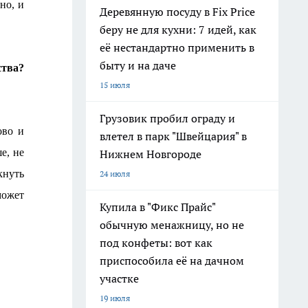
но, и
Деревянную посуду в Fix Price
беру не для кухни: 7 идей, как
её нестандартно применить в
быту и на даче
ства?
15 июля
Грузовик пробил ограду и
ово и
влетел в парк "Швейцария" в
е, не
Нижнем Новгороде
кнуть
24 июля
может
Купила в "Фикс Прайс"
обычную менажницу, но не
под конфеты: вот как
приспособила её на дачном
участке
19 июля