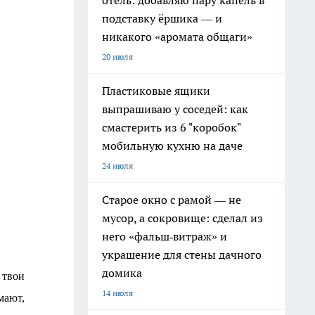
отель: добавляю пару капель в
подставку ёршика — и
никакого «аромата общаги»
20 июля
Пластиковые ящики
выпрашиваю у соседей: как
смастерить из 6 "коробок"
мобильную кухню на даче
24 июля
Старое окно с рамой — не
мусор, а сокровище: сделал из
него «фальш‑витраж» и
украшение для стены дачного
домика
 твои
14 июля
мают,