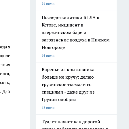
14 июля
Последствия атаки БПЛА в
Кстове, инцидент в
дзержинском баре и
загрязнение воздуха в Нижнем
Новгороде
гда я
16 июля
ощное
ствия
Варенье из крыжовника
ился,
больше не кручу: делаю
асть,
грузинское ткемали со
специями - даже друг из
. Дай
Грузии одобрил
13 июля
Туалет пахнет как дорогой