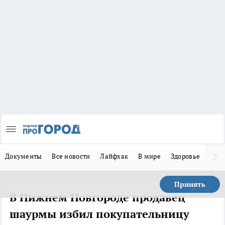
Документы
Все новости
Лайфхак
В мире
Здоровье
Зака
Принять
В Нижнем Новгороде продавец
шаурмы избил покупательницу