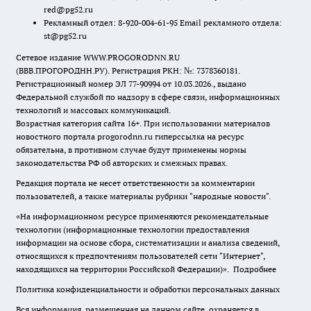
red@pg52.ru
Рекламный отдел: 8-920-004-61-95 Email рекламного отдела:
st@pg52.ru
Сетевое издание WWW.PROGORODNN.RU
(ВВВ.ПРОГОРОДНН.РУ). Регистрация РКН: №: 7378360181.
Регистрационный номер ЭЛ 77-90994 от 10.03.2026., выдано
Федеральной службой по надзору в сфере связи, информационных
технологий и массовых коммуникаций.
Возрастная категория сайта 16+. При использовании материалов
новостного портала progorodnn.ru гиперссылка на ресурс
обязательна
,
в противном случае будут применены нормы
законодательства РФ об авторских и смежных правах.
Редакция портала не несет ответственности за комментарии
пользователей, а также материалы рубрики "народные новости".
«На информационном ресурсе применяются рекомендательные
технологии (информационные технологии предоставления
информации на основе сбора, систематизации и анализа сведений,
относящихся к предпочтениям пользователей сети "Интернет",
находящихся на территории Российской Федерации)».
Подробнее
Политика конфиденциальности и обработки персональных данных
Вся информация, размещенная на данном сайте, охраняется в