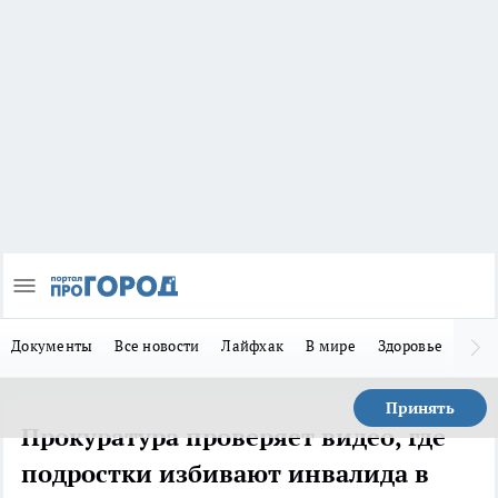
Документы
Все новости
Лайфхак
В мире
Здоровье
Зака
Принять
Прокуратура проверяет видео, где
подростки избивают инвалида в