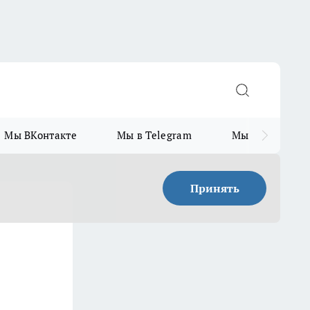
Мы ВКонтакте
Мы в Telegram
Мы в MAX
Принять