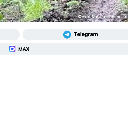
Фото: Минлесхоз реги